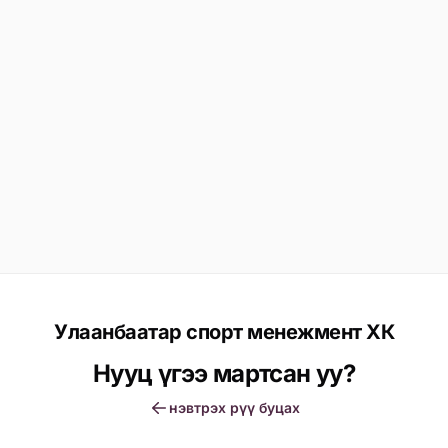
Улаанбаатар спорт менежмент ХК
Нууц үгээ мартсан уу?
нэвтрэх рүү буцах