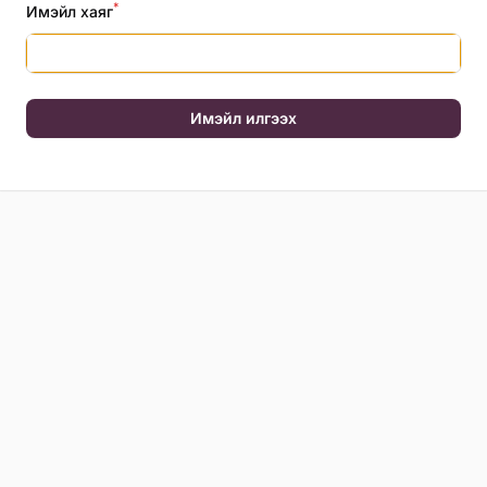
*
Имэйл хаяг
Имэйл илгээх