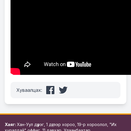
Хуваалцах:
Хаяг:
Хан-Уул дүүрэг, 1 дүгээр хороо, 19-р хороолол, "Их
хуралдай" оффис, 11 давхар, Улаанбаатар