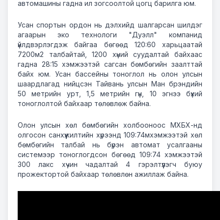
автомашины
гадна
ил
зогсоолтой
цогц
барилга
юм
.
Усан
спортын
ордон
нь
дэлхийд
шалгарсан
шилдэг
агаарын
эко
технологи
"
Дуэлл
"
компанид
үйлдвэрлэгдэж
байгаа
бөгөөд
120:
60
харьцаатай
7200
м
2
талбайтай
,
1200
хүний
суудалтай
байхаас
гадна
28:
15
хэмжээтэй
саг
сан
бөмбөгийн
заалттай
байх
юм
.
Усан
бассейны
тоноглол
нь
олон
улсын
шаардлагад
нийцсэн
Тайвань
улсын
Ман
брэндийн
50
метрийн
урт
,
1,5
метрийн
гүн
,
10
эгнээ
бүхий
тоноглолтой
байхаар
төлөвлөж
байна
.
Олон
улсын
хөл
бөмбөгийн
холбооноос
МХБХ
-
нд
олгосон
санхүүжилтийн
хүрээнд
109:
74
м
хэмжээтэй
хөл
бөмбөгийн
талбай
нь
бүрэн
автомат
усалгааны
системээр
тоноглогдсон
бөгөөд
109:
74
хэмжээтэй
300
лакс
хүчин
чадалтай
4
гэрэлтүүлэгч
буюу
прожектортой
байхаар
төлөвлөн
ажиллаж
байна
.