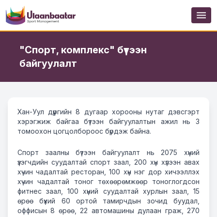
"Спорт, комплекс" бүтээн
байгуулалт
Хан
-
Уул
дүүргийн
8
дугаар
хорооны
нутаг
дэвсгэрт
хэрэгжиж
байгаа
бүтээн
байгуулалтын
ажил
нь
3
томоохон
цогцолбороос
бүрдэж
байна
.
Спорт
заалны
бүтээн
байгуулалт
нь
2075
хүний
үзэгчдийн
суудалтай
спорт
заал
,
200
хүн
хүлээн
авах
хүчин
чадалтай
ресторан
,
100
хүн
нэг
дор
хичээллэх
хүчин
чадалтай
тоног
төхөөрөмжөөр
тоноглогдсон
фитнес
заал
,
100
хүний
суудалтай
хурлын
заал
,
15
өрөө
бүхий
60
ортой
тамирчдын
зочид
буудал
,
оффисын
8
өрөө
,
22
автомашины
дулаан
граж
,
270